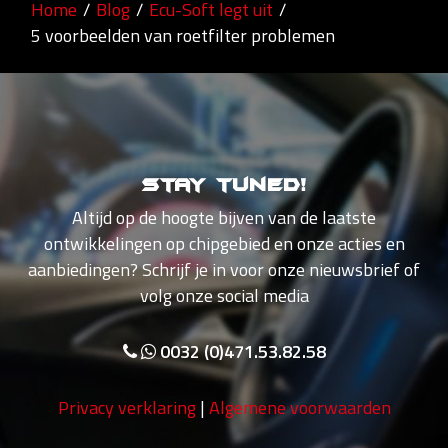
Home
/
Blog
/
Ecu-Soft legt uit
/
5 voorbeelden van roetfilter problemen
Stay tuned!
Altijd op de hoogte bijven van de laatste
ontwikkelingen op chipgebied en onze acties en
aanbiedingen? Schrijf je in voor onze nieuwsbrief of
volg onze social media
0032 (0)471.53.82.58
Privacy verklaring
|
Algemene voorwaarden