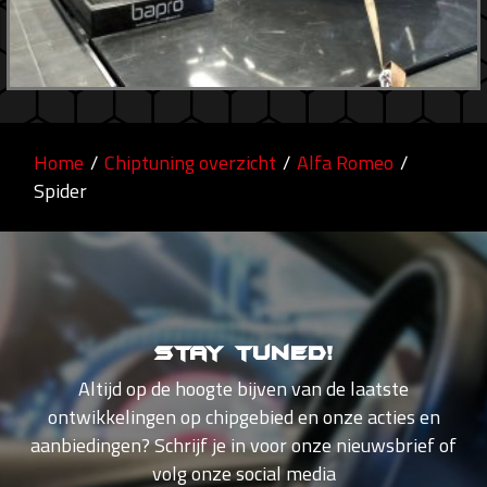
Home
/
Chiptuning overzicht
/
Alfa Romeo
/
Spider
Stay tuned!
Altijd op de hoogte bijven van de laatste
ontwikkelingen op chipgebied en onze acties en
aanbiedingen? Schrijf je in voor onze nieuwsbrief of
volg onze social media