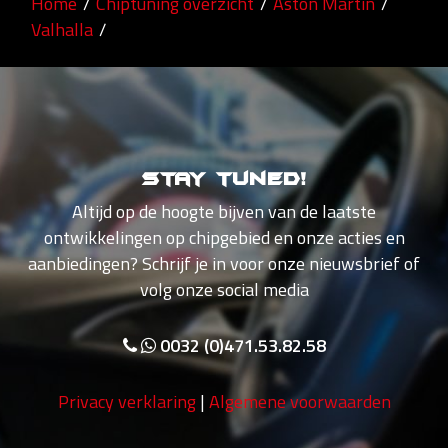
Home
/
Chiptuning overzicht
/
Aston Martin
/
Valhalla
/
Stay tuned!
Altijd op de hoogte bijven van de laatste
ontwikkelingen op chipgebied en onze acties en
aanbiedingen? Schrijf je in voor onze nieuwsbrief of
volg onze social media
0032 (0)471.53.82.58
Privacy verklaring
|
Algemene voorwaarden