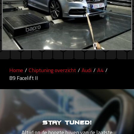
Home
/
Chiptuning overzicht
/
Audi
/
A4
/
B9 Facelift II
Stay tuned!
Altijd op de hoogte bijven van de laatste