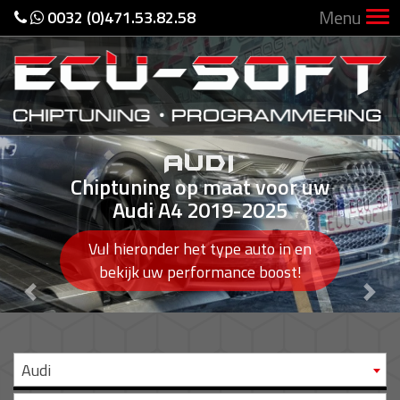
Menu
0032 (0)471.53.82.58
AUDI
Chiptuning op maat voor uw
Audi A4 2019-2025
Vul hieronder het type auto in en
bekijk uw performance boost!
Previous
Nex
Audi