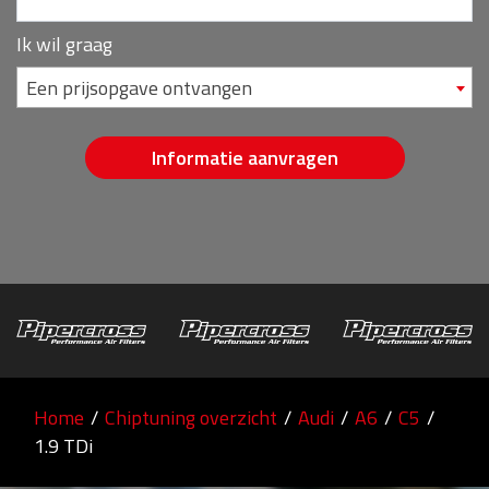
Ik wil graag
Een prijsopgave ontvangen
Informatie aanvragen
Home
/
Chiptuning overzicht
/
Audi
/
A6
/
C5
/
1.9 TDi