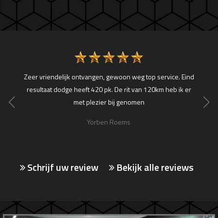
aat
Zeer vriendelijk ontvangen, gewoon weg top service. Eind
Onlan
resultaat dodge heeft 420 pk. De rit van 120km heb ik er
+\- z
met plezier bij genomen
Yorben Roems
Schrijf uw review
Bekijk alle reviews