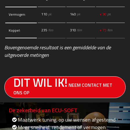
110
pk
140
pk
+ 30
pk
Vermogen:
235
Nm
310
Nm
+ 75
Nm
Koppel:
Bovengenoemde resultaat is een gemiddelde van de
uitgevoerde metingen
DIT WIL IK!
NEEM CONTACT MET
ONS OP
De zekerheid van ECU-SOFT
Maatwerk tuning, op uw wensen afgestemd
Meer snelheid, rendement of vermogen