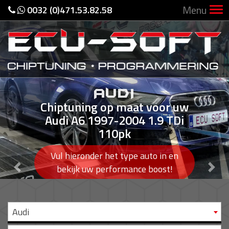
Menu
0032 (0)471.53.82.58
AUDI
Chiptuning op maat voor uw
Audi A6 1997-2004 1.9 TDi
110pk
Vul hieronder het type auto in en
Previous
Nex
bekijk uw performance boost!
Audi