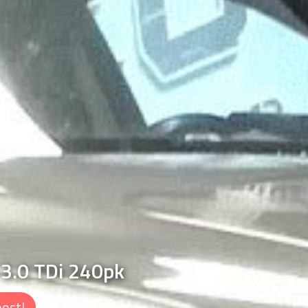
3.0 TDi 240pk
oost!