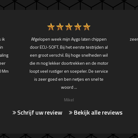
 ik
Afgelopen week mijn Aygo laten chippen
zee
in
door ECU-SOFT. Bij het eerste testrijden al
aling
een groot verschil. Bij hoge snelheden wil
eer
die m nog lekker doortrekken en de motor
60 Mm
loopt veel rustiger en soepeler. De service
is zeer goed en ben netjes en snel te
woord ...
Mikel
Schrijf uw review
Bekijk alle reviews