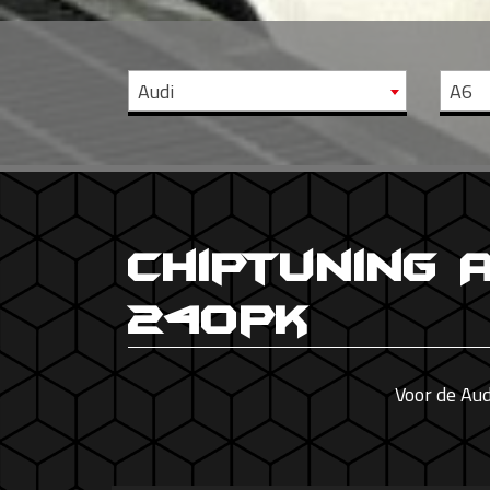
Audi
A6
Chiptuning 
240pk
Voor de Au