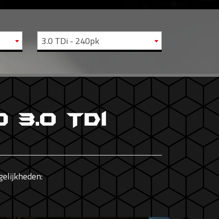
0
3.0 TDi - 240pk
 3.0 TDi
elijkheden: