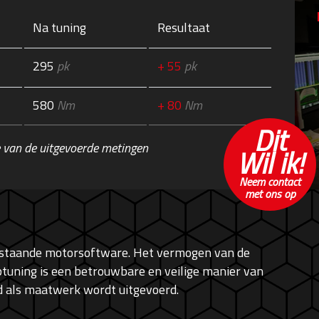
Na tuning
Resultaat
295
pk
+ 55
pk
580
Nm
+ 80
Nm
Dit
 van de uitgevoerde metingen
Wil ik!
Neem contact
met ons op
bestaande motorsoftware. Het vermogen van de
tuning is een betrouwbare en veilige manier van
ijd als maatwerk wordt uitgevoerd.