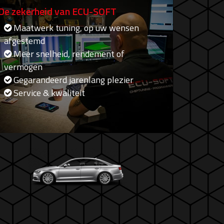
De zekerheid van ECU-SOFT
Maatwerk tuning, op uw wensen
afgestemd
Meer snelheid, rendement of
vermogen
Gegarandeerd jarenlang plezier
Service & kwaliteit