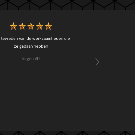
r tevreden van de werkzaamheden die
Chippen is goed gelukt,
ze gedaan hebben
snelheidsbegrenze
geprofiteerd van de len
Jurgen VD
Ivo Nel