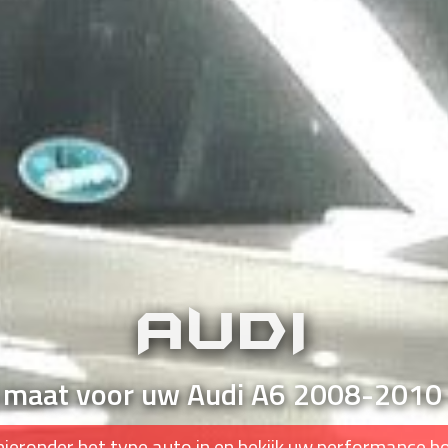
AUDI
p maat voor uw Audi A6 2008-2010 
hieronder het type auto in en bekijk uw performance b