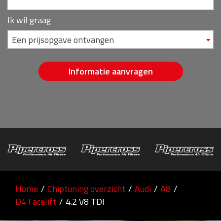
Ik wil graag
Een prijsopgave ontvangen
Informatie aanvragen
Home
/
Chiptuning overzicht
/
Audi
/
A8
/
D4 Facelift
/
4.2 V8 TDI