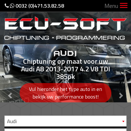
Menu
0032 (0)471.53.82.58
AUDI
Chiptuning op maat voor uw
Audi A8 2013-2017 4.2 V8 TDI
385pk
Vul hieronder het type auto in en
Previous
Nex
bekijk uw performance boost!
Audi