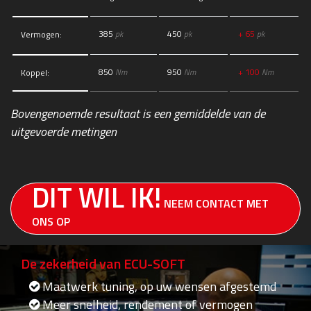
385
pk
450
pk
+ 65
pk
Vermogen:
850
Nm
950
Nm
+ 100
Nm
Koppel:
Bovengenoemde resultaat is een gemiddelde van de
uitgevoerde metingen
DIT WIL IK!
NEEM CONTACT MET
ONS OP
De zekerheid van ECU-SOFT
Maatwerk tuning, op uw wensen afgestemd
Meer snelheid, rendement of vermogen