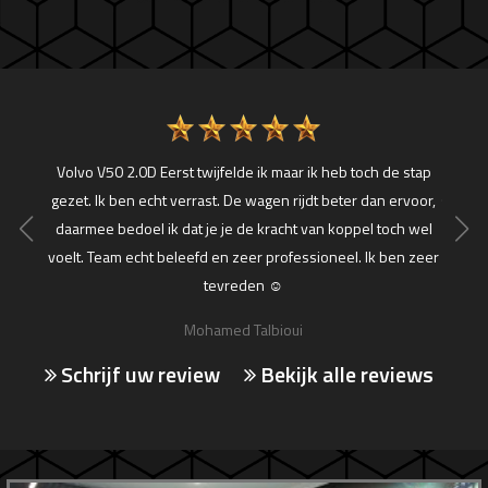
r.
Volvo V50 2.0D Eerst twijfelde ik maar ik heb toch de stap
Ben va
gezet. Ik ben echt verrast. De wagen rijdt beter dan ervoor,
street 
daarmee bedoel ik dat je je de kracht van koppel toch wel
beter 
voelt. Team echt beleefd en zeer professioneel. Ik ben zeer
waardoo
tevreden ☺
Mohamed Talbioui
Schrijf uw review
Bekijk alle reviews