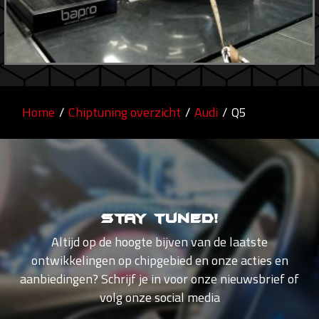
Home
/
Chiptuning overzicht
/
Audi
/
Q5
Stay tuned!
Altijd op de hoogte bijven van de laatste
ontwikkelingen op chipgebied en onze acties en
aanbiedingen? Schrijf je in voor onze nieuwsbrief of
volg onze social media