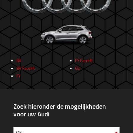
8R
FY Facelift
8R Facelift
GU
FY
Zoek hieronder de mogelijkheden
voor uw Audi
Q5