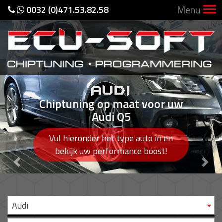
Menu
0032 (0)471.53.82.58
AUDI
Chiptuning op maat voor uw
Audi Q5
Vul hieronder het type auto in en
bekijk uw performance boost!
Previous
Nex
Audi