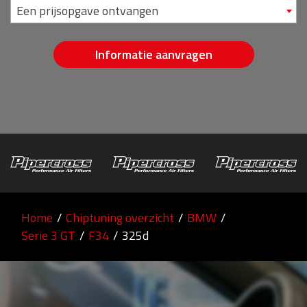
Een prijsopgave ontvangen
Informatie aanvragen
Home
/
Chiptuning overzicht
/
BMW
/
Serie 3 GT
/
F34
/
325d