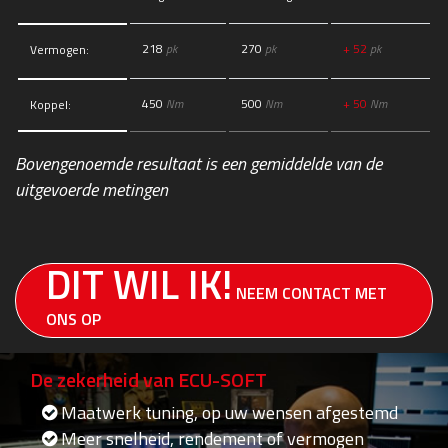
218
pk
270
pk
+ 52
pk
Vermogen:
450
Nm
500
Nm
+ 50
Nm
Koppel:
Bovengenoemde resultaat is een gemiddelde van de
uitgevoerde metingen
DIT WIL IK!
NEEM CONTACT MET
ONS OP
De zekerheid van ECU-SOFT
Maatwerk tuning, op uw wensen afgestemd
Meer snelheid, rendement of vermogen