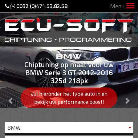
Menu
0032 (0)471.53.82.58
BMW
Chiptuning op maat voor uw
BMW Serie 3 GT 2012-2016
325d 218pk
Vul hieronder het type auto in en
Previous
Nex
bekijk uw performance boost!
BMW