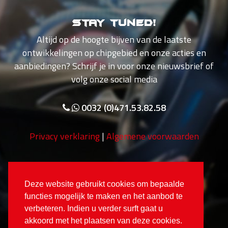
Stay tuned!
Altijd op de hoogte bijven van de laatste
ontwikkelingen op chipgebied en onze acties en
aanbiedingen? Schrijf je in voor onze nieuwsbrief of
volg onze social media
0032 (0)471.53.82.58
Privacy verklaring
|
Algemene voorwaarden
Deze website gebruikt cookies om bepaalde
functies mogelijk te maken en het aanbod te
verbeteren. Indien u verder surft gaat u
akkoord met het plaatsen van deze cookies.