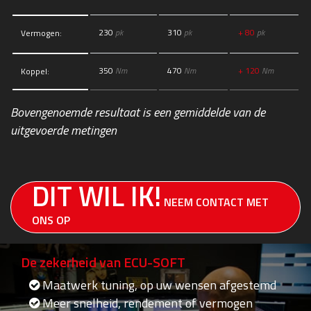
230
pk
310
pk
+ 80
pk
Vermogen:
350
Nm
470
Nm
+ 120
Nm
Koppel:
Bovengenoemde resultaat is een gemiddelde van de
uitgevoerde metingen
DIT WIL IK!
NEEM CONTACT MET
ONS OP
De zekerheid van ECU-SOFT
Maatwerk tuning, op uw wensen afgestemd
Meer snelheid, rendement of vermogen