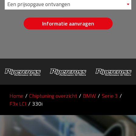
Een prijsopgave ontvangen
Informatie aanvragen
Home
/
Chiptuning overzicht
/
BMW
/
Serie 3
/
F3x LCI
/
330i