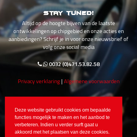
Stay tuned!
Altijd op de hoogte bijven van de laatste
ontwikkelingen op chipgebied en onze acties en
aanbiedingen? Schrijf je in voor onze nieuwsbrief of
volg onze social media
0032 (0)471.53.82.58
Privacy verklaring
|
Algemene voorwaarden
Deze website gebruikt cookies om bepaalde
functies mogelijk te maken en het aanbod te
verbeteren. Indien u verder surft gaat u
akkoord met het plaatsen van deze cookies.