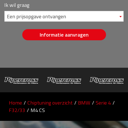
Ik wil graag
Een prijsopgave ontvangen
Informatie aanvragen
Home
/
Chiptuning overzicht
/
BMW
/
Serie 4
/
F32/33
/
M4 CS