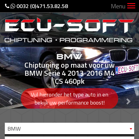
Menu
0032 (0)471.53.82.58
BMW
Chiptuning op maat voor uw
BMW Serie 4 2013-2016 M4
CS 460pk
Vul hieronder het type auto in en
Previous
Nex
bekijk uw performance boost!
BMW