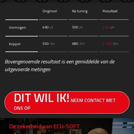
Origineel
Na tuning
Resultaat
460
pk
500
pk
+ 40
pk
Vermogen:
550
Nm
680
Nm
+ 130
Nm
Koppel:
Bovengenoemde resultaat is een gemiddelde van de
uitgevoerde metingen
DIT WIL IK!
NEEM CONTACT MET
ONS OP
De zekerheid van ECU-SOFT