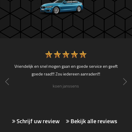
 300pk
Vriendelijk en snel mogen gaan en goede service en geeft
Onla
tleg..
goede raad!!! Zou iedereen aanraden!!!
auto i
een 
koen janssens
merk
Schrijf uw review
Bekijk alle reviews