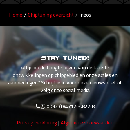
Home
/
Chiptuning overzicht
/
Ineos
Stay tuned!
Altijd op de hoogte bijven van de laatste
ontwikkelingen op chipgebied en onze acties en
aanbiedingen? Schrijf je in voor onze nieuwsbrief of
volg onze social media
0032 (0)471.53.82.58
Privacy verklaring
|
Algemene voorwaarden