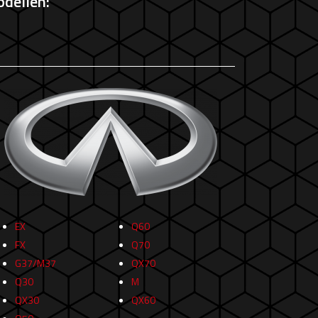
odellen:
EX
Q60
FX
Q70
G37/M37
QX70
Q30
M
QX30
QX60