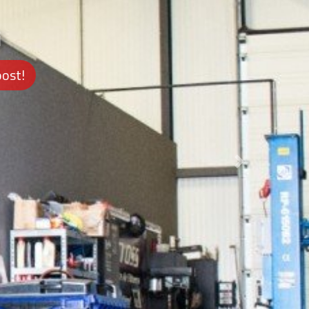
i
oost!
Next