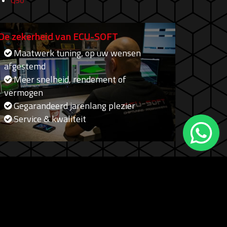
Q50
De zekerheid van ECU-SOFT
Maatwerk tuning, op uw wensen
afgestemd
Meer snelheid, rendement of
vermogen
Gegarandeerd jarenlang plezier
Service & kwaliteit