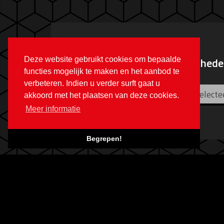
Zoek hieronder de mogelijkheden
Deze website gebruikt cookies om bepaalde
functies mogelijk te maken en het aanbod te
verbeteren. Indien u verder surft gaat u
Selecteer model
Selecte
akkoord met het plaatsen van deze cookies.
Meer informatie
Begrepen!
Home
/
Chiptuning overzicht
/
Infiniti