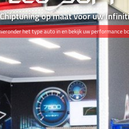
Chiptuning op maat voor uw Infinit
hieronder het type auto in en bekijk uw performance b