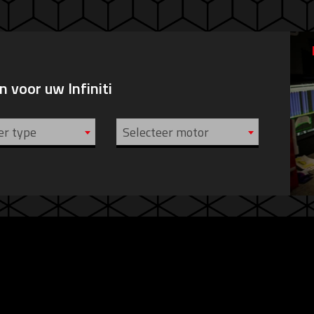
 voor uw Infiniti
er type
Selecteer motor