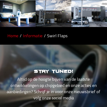
Home
/
Informatie
/
Swirl Flaps
Stay tuned!
Altijd op de hoogte bijven van de laatste
ontwikkelingen op chipgebied en onze acties en
aanbiedingen? Schrijf je in voor onze nieuwsbrief of
volg onze social media