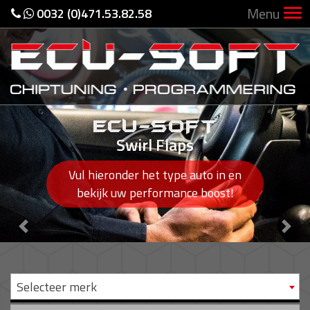
Menu
0032 (0)471.53.82.58
ECU-SOFT
Swirl Flaps
Vul hieronder het type auto in en
bekijk uw performance boost!
Previous
Nex
Selecteer merk