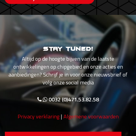
Stay tuned!
Altijd op de hoogte bijven van de laatste
ontwikkelingen op chipgebied en onze acties en
aanbiedingen? Schrijf je in voor onze nieuwsbrief of
volg onze social media
0032 (0)471.53.82.58
Privacy verklaring
|
Algemene voorwaarden