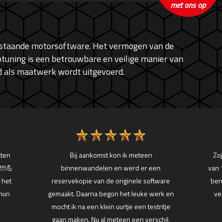
met ons op
bestaande motorsoftware. Het vermogen van de
tuning is een betrouwbare en veilige manier van
ijd als maatwerk wordt uitgevoerd.
aten
Bij aankomst kon ik meteen
Zoj
!!!💪
binnenwandelen en werd er een
van 
 het
reservekopie van de originele software
ben
 hun
gemaakt. Daarna begon het leuke werk en
ve
mocht ik na een klein uurtje een testritje
gaan maken. Nu al meteen een verschil,