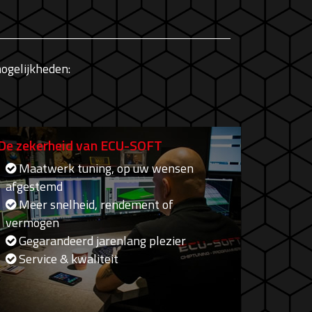
ogelijkheden:
De zekerheid van ECU-SOFT
Maatwerk tuning, op uw wensen
afgestemd
Meer snelheid, rendement of
vermogen
Gegarandeerd jarenlang plezier
Service & kwaliteit