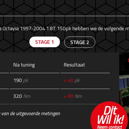
a Octavia 1997-2004 1.8T 150pk hebben we de volgende m
STAGE 1
STAGE 2
Na tuning
Resultaat
190
pk
+ 40
pk
320
Nm
+ 80
Nm
Dit
 van de uitgevoerde metingen
Wil ik!
Neem contact