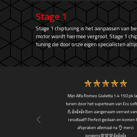
Stage 1
Stage 1 chiptuning is het aanpassen van 
motor wordt hiermee vergroot. Stage 1 chip
tuning die door onze eigen specialisten alt
ce, vriendelijk!
Mijn Alfa Romeo Giulietta 1.4 150 pk l
tunen door het superteam van Ecu soft!
d Hama Ali
💪👍👍👍 Ben aangenaam verrast van
resultaat!!! Perfect gedaan en komen
afspraken allemaal na 👌 merci
jongens💯💯💯👍👍👍