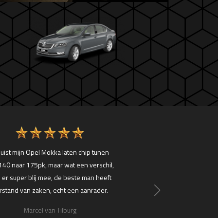
uist mijn Opel Mokka laten chip tunen
Vandaag mijn Abarth 
140 naar 175pk, maar wat een verschil,
laten chippen met stag
 er super blij mee, de beste man heeft
naar 205.2 pk! Super cont
rstand van zaken, echt een aanrader.
super resultaat! Gewoo
Een dikke aa
Marcel van Tilburg