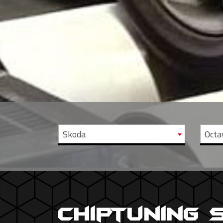
Skoda
Octa
Chiptuning 