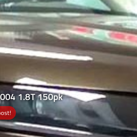
2004 1.8T 150pk
oost!