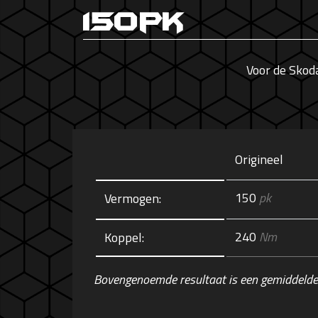
150pk
Voor de Skod
Origineel
150
pk
Vermogen:
240
Nm
Koppel:
Bovengenoemde resultaat is een gemiddelde